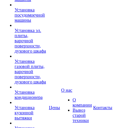
Установка
посудомоечной
машины
Установка эл.
плиты,
варочной
поверхности,
духового шкафа
Установка
газовой плиты,
варочной
поверхности,
духового шкафа
О нас
Установка
кондиционера
О
компании
Установка
Цены
Контакты
Вывоз
кухонной
старой
вытяжки
техники