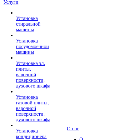
Услуги
Установка
стиральной
машины
Установка
посудомоечной
машины
Установка эл.
плиты,
варочной
поверхности,
духового шкафа
Установка
газовой плиты,
варочной
поверхности,
духового шкафа
О нас
Установка
кондиционера
О