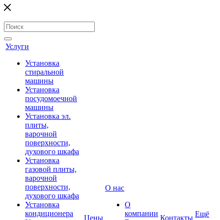
Услуги
Установка
стиральной
машины
Установка
посудомоечной
машины
Установка эл.
плиты,
варочной
поверхности,
духового шкафа
Установка
газовой плиты,
варочной
поверхности,
О нас
духового шкафа
Установка
О
кондиционера
компании
Ещё
Цены
Контакты